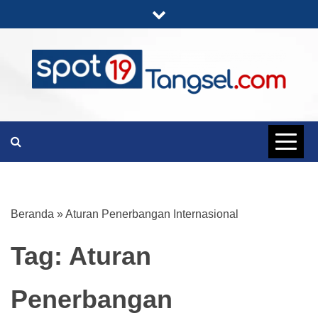
Skip
to
content
PORTAL BERITA LENGKAP DAN
SPOT19
UNIK
TANGSEL
Beranda
»
Aturan Penerbangan Internasional
Tag:
Aturan
Penerbangan