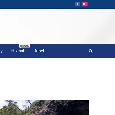
Hikmah
by
Hikmah
Jubel