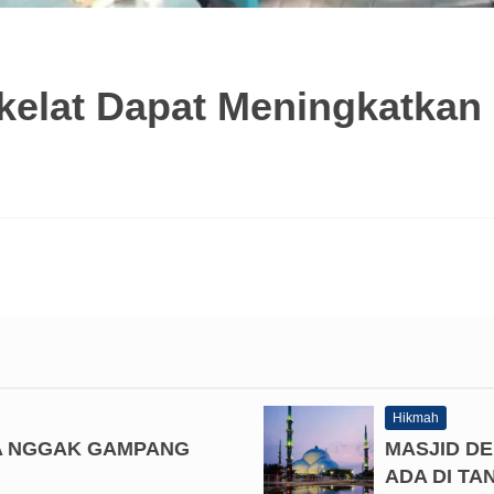
okelat Dapat Meningkatkan
Hikmah
A NGGAK GAMPANG
MASJID D
ADA DI T