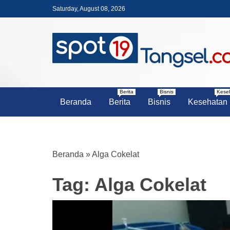
Skip
Saturday, August 08, 2026
to
content
PORTAL BERITA LENGKAP DA
SPOT19 T
Berita
Bisnis
Kese
Beranda
Berita
Bisnis
Kesehatan
Beranda
»
Alga Cokelat
Tag:
Alga Cokelat