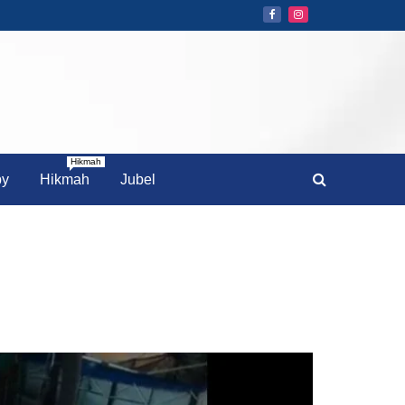
Hikmah
by
Hikmah
Jubel